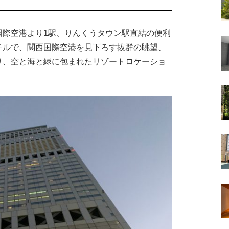
国際空港より1駅、りんくうタウン駅直結の便利
テルで、関西国際空港を見下ろす抜群の眺望、
り、空と海と緑に包まれたリゾートロケーショ