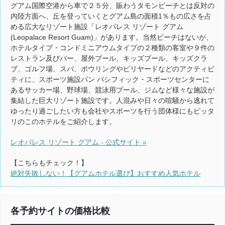
グアム国際空港から車で２５分、賑わうタモンビーチとは反対の
内陸方面へ、丘を登っていくとグアム島の面積1％もの広さを占
める広大なリゾート施設「レオパレス リゾート グアム
(Leopalace Resort Guam)」があります。当然ビーチはないが、
ホテルタイプ・コンドミニアウムタイプの２種類の客室や９件の
レストラン及びバー、屋外プール、キッズプール、キッズクラ
ブ、ゴルフ場、スパ、ボウリングやビリヤードなどのアクティビ
ティに、スポーツ施設パン パシフィック・スポーツセンターに
あるサッカー場、野球場、競泳用プール、ジムなど様々な施設が
集結した巨大リゾート施設です。人混みや日々の喧騒から逃れて
ゆったり過ごしたい方も会社やスポーツを行う団体様にもピッタ
リのこのホテルをご紹介します。
レオパレス リゾート グアム - 公式サイト »
【こちらもチェック！】
絶対失敗しない！【グアムホテル選び】おすすめ人気ホテル
各予約サイトの価格比較