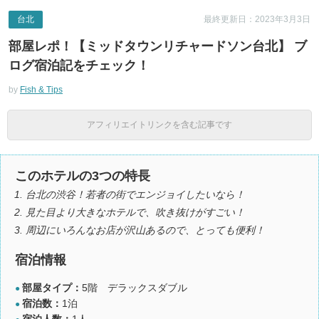
台北
最終更新日：2023年3月3日
部屋レポ！【ミッドタウンリチャードソン台北】 ブ
ログ宿泊記をチェック！
by
Fish & Tips
アフィリエイトリンクを含む記事です
このホテルの3つの特長
台北の渋谷！若者の街でエンジョイしたいなら！
見た目より大きなホテルで、吹き抜けがすごい！
周辺にいろんなお店が沢山あるので、とっても便利！
宿泊情報
部屋タイプ：
5階 デラックスダブル
●
宿泊数：
1泊
●
宿泊人数：
1人