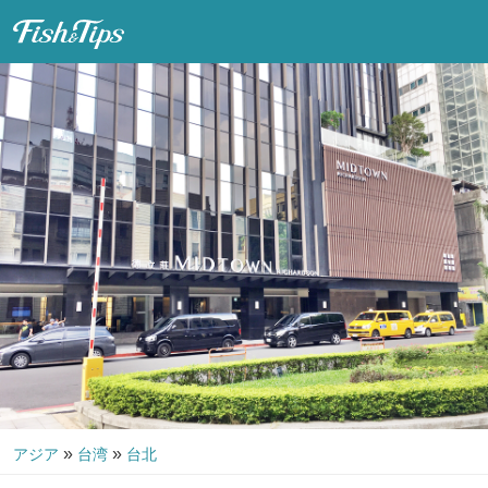
Fish & Tips
»
»
アジア
台湾
台北