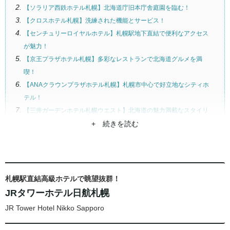
【ソラリア西鉄ホテル札幌】北海道庁旧本庁舎庭園を臨む！
【クロスホテル札幌】洗練された機能とサービス！
【センチュリーロイヤルホテル】札幌駅地下直結で便利なアクセス
が魅力！
【京王プラザホテル札幌】多彩なレストランで北海道グルメを満
喫！
【ANAクラウンプラザホテル札幌】札幌市中心で好立地なシティホ
テル！
【三井ガーデンホテル札幌ウエスト】北海道の魅力満載なスタイリ
ッシュホテル！
+ 続きを読む
【ホテルグレイスリー札幌】札幌駅から地下街直結！
大通公園周辺おすすめホテル！
【ONSEN RYOKAN 由縁 札幌】五感で四季を感じるおもてなし！
札幌駅直結高級ホテルで眺望抜群！
【札幌プリンス】大通公園沿い円筒形タワーホテル！
JRタワーホテル日航札幌
【札幌ビューホテル大通公園】大通公園目の前、観光アクセス抜
JR Tower Hotel Nikko Sapporo
群！
【ロイトン札幌】北大植物園隣接！朝食がオススメ！