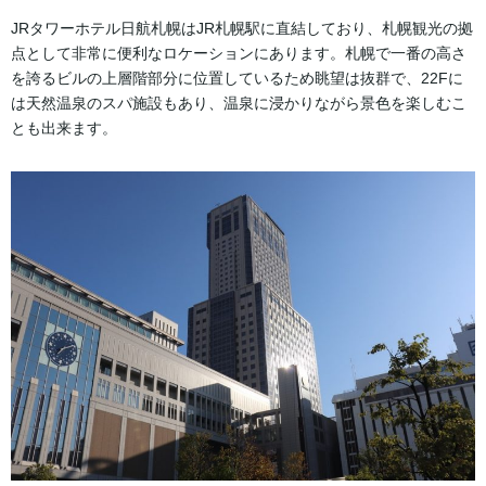
【ラ・ジェント・ステイ札幌大通】天然温泉の大浴場あり！
JRタワーホテル日航札幌はJR札幌駅に直結しており、札幌観光の拠
【札幌グランドホテル】札幌中心に位置する歴史あるホテル！
点として非常に便利なロケーションにあります。札幌で一番の高さ
【ホテルモントレエーデルホフ札幌】ヨーロピアンクラシックを感
を誇るビルの上層階部分に位置しているため眺望は抜群で、22Fに
じるお洒落ホテル！
は天然温泉のスパ施設もあり、温泉に浸かりながら景色を楽しむこ
【ホテルクラビーサッポロ】ビール工場跡地に建つクラシカルホテ
とも出来ます。
ル！
【東急ステイ札幌】洗濯乾燥機と電子レンジを全室完備！
すすきの周辺おすすめホテル！
【フェアフィールド・バイ・マリオット札幌】シンプルであること
の美しさ！
【メルキュールホテル 札幌】フランスのデザイン漂うおしゃれな客
室！
【ランプライトブックスホテル札幌】本の世界を旅するホテル！
【クインテッサホテル 札幌】落ち着いた客室が魅力の大人空間！
【プレミアホテル TSUBAKI 札幌】豊平川沿いに佇むプレミアホテ
ル！
【札幌エクセルホテル東急】すすきの徒歩圏内の快適空間！