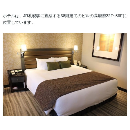
【ベッセルホテルカンパーナすすきの】ビジネスにも観光にもおす
すめホテル！
ホテルは、JR札幌駅に直結する38階建てのビルの高層階22F~36Fに
【ANAホリデイ・イン札幌すすきの】すすきのど真ん中ホテル！
位置しています。
【UNWIND HOTEL & BAR SAPPORO】非日常を感じるロッジ風ホ
テル！
【ザ ノット 札幌】「大自然の大都会」！
【ホテル・アンドルームス札幌すすきの】サウナとカフェを備え
た！
中島公園周辺おすすめホテル！
【札幌パークホテル】中島公園に佇む老舗高級ホテル！
【プレミアホテル 中島公園 札幌】四季折々の景観が楽しめる大型ホ
テル！
【ホテルマイステイズ札幌中島公園】インスタ映え間違いなし！ス
タイリッシュ空間！
【ホテルJALシティ札幌 中島公園】黒御影石で構成された大浴場！