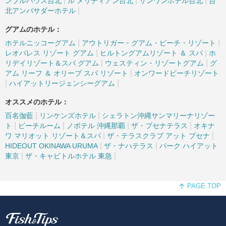
|
|
|
ンブルハウス台北
ル メリディアン台北
サンワンホテル台北
台
|
北アンバサダーホテル
グアムのホテル：
|
|
ホテルニッコーグアム
アウトリガー・グアム・ビーチ・リゾート
|
|
レオパレス リゾート グアム
ヒルトングアムリゾート ＆ スパ
ホ
|
|
リデイリゾート＆スパ グアム
ウェスティン・リゾートグアム
グ
|
アム リーフ ＆ オリーブ スパ リゾート
オンワードビーチリゾート
|
|
ハイアットリージェンシーグアム
オススメのホテル：
|
|
百名伽藍
リンケンズホテル
シェラトン沖縄サンマリーナリゾー
|
|
|
|
ト
ビーチルーム
ノボテル 沖縄那覇
ザ・ブセナテラス
オキナ
|
|
ワ マリオット リゾート＆スパ
ザ・テラスクラブ アット ブセナ
|
|
HIDEOUT OKINAWA URUMA
ザ・ナハテラス
パーク ハイアット
|
|
東京
ザ・キャピトルホテル 東急
PAGE TOP