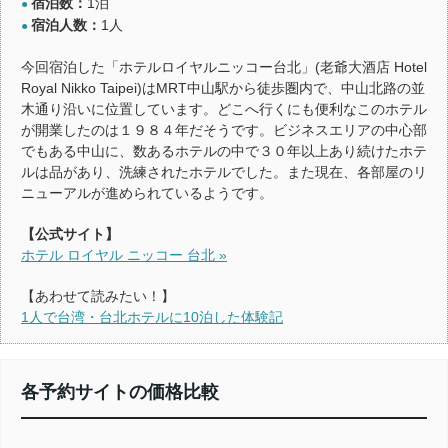
宿泊数：
1泊
●
宿泊人数：
1人
●
今回宿泊した「ホテルロイヤルニッコー台北」(老爺大酒店 Hotel
Royal Nikko Taipei)はMRT中山駅から徒歩圏内で、中山北路の並
木通り沿いに位置しています。どこへ行くにも便利なこのホテル
が開業したのは１９８４年だそうです。ビジネスエリアの中心部
でもある中山に、数あるホテルの中で３０年以上あり続けたホテ
ルは品があり、洗練されたホテルでした。また現在、各部屋のリ
ニューアルが進められているようです。
【公式サイト】
ホテル ロイヤル ニッコー 台北 »
【あわせて読みたい！】
1人で台湾・台北ホテルに10泊した体験記
各予約サイトの価格比較