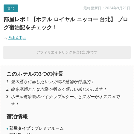
台北
最終更新日：2024年9月21日
部屋レポ！【ホテル ロイヤル ニッコー 台北】 ブロ
グ宿泊記をチェック！
by
Fish & Tips
アフィリエイトリンクを含む記事です
このホテルの3つの特長
並木通りに面したレンガ調の建物が特徴的！
白を基調としな内装が明るく優しい感じがします！
ホテル自家製のパイナップルケーキとヌガーがオススメで
す！
宿泊情報
部屋タイプ：
プレミアルーム
●