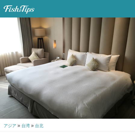
Fish & Tips
»
»
アジア
台湾
台北