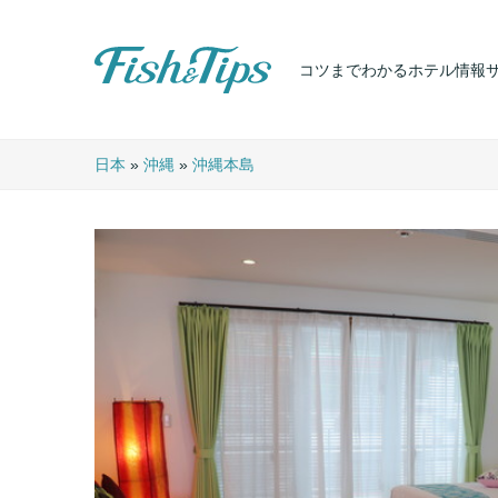
コツまでわかるホテル情報
Fish & Tips
日本
»
沖縄
»
沖縄本島