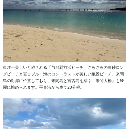
東洋一美しいと称される「与那覇前浜ビーチ」さらさらの白砂ロン
グビーチと宮古ブルー海のコントラストが美しい絶景ビーチ。来間
島の対岸に位置しており、来間島と宮古島を結ぶ「来間大橋」も綺
麗に眺められます。平良港から車で20分程。