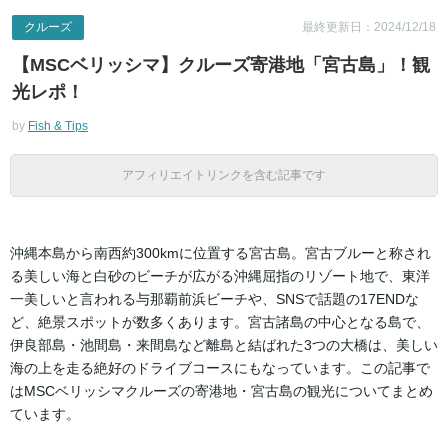
クルーズ
最終更新日：2024/12/18
【MSCベリッシマ】クルーズ寄港地「宮古島」！観
光レポ！
by
Fish & Tips
アフィリエイトリンクを含む記事です
沖縄本島から南西約300kmに位置する宮古島。宮古ブルーと称され
る美しい海と白砂のビーチが広がる沖縄屈指のリゾート地で、東洋
一美しいと言われる与那覇前浜ビーチや、SNSで話題の17ENDな
ど、絶景スポットが数多くあります。宮古諸島の中心となる島で、
伊良部島・池間島・来間島など離島と結ばれた3つの大橋は、美しい
海の上を走る絶好のドライブコースにもなっています。この記事で
はMSCベリッシマクルーズの寄港地・宮古島の観光についてまとめ
ています。