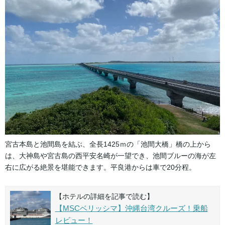
宮古本島と池間島を結ぶ、全長1425ｍの「池間大橋」橋の上から
は、大神島や宮古島の西平安名崎が一望でき、池間ブルーの海が左
右に広がる絶景を堪能できます。平良港からは車で20分程。
【ホテルの詳細を記事で読む】
【MSCベリッシマ】沖縄台湾クルーズ！乗船
レビュー！