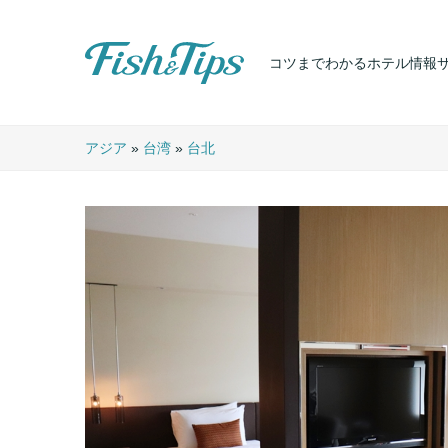
コツまでわかるホテル情報
Fish & Tips
アジア
»
台湾
»
台北