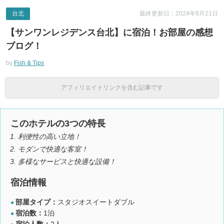
台北
最終更新日：2024年9月21日
【サンワンレジデンス台北】に宿泊！お部屋の感想
ブログ！
by
Fish & Tips
アフィリエイトリンクを含む記事です
このホテルの3つの特長
利便性の高い立地！
モダンで快適な客室！
多様なサービスと快適な設備！
宿泊情報
部屋タイプ：
スタジオスイートダブル
●
宿泊数：
1泊
●
宿泊人数：
2人