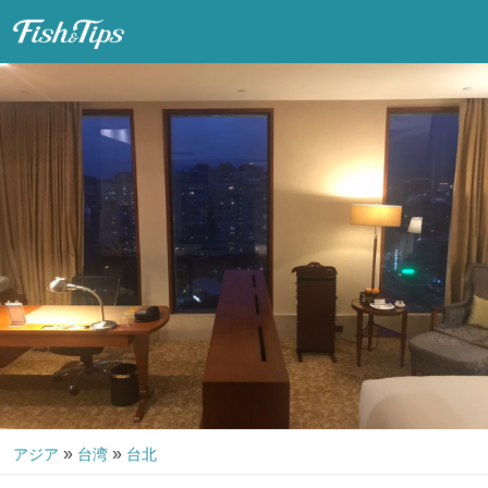
Fish & Tips
»
»
アジア
台湾
台北