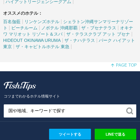
|
|
ハイアットリージェンシーグアム
オススメのホテル：
|
|
百名伽藍
リンケンズホテル
シェラトン沖縄サンマリーナリゾー
|
|
|
|
ト
ビーチルーム
ノボテル 沖縄那覇
ザ・ブセナテラス
オキナ
|
|
ワ マリオット リゾート＆スパ
ザ・テラスクラブ アット ブセナ
|
|
HIDEOUT OKINAWA URUMA
ザ・ナハテラス
パーク ハイアット
|
|
東京
ザ・キャピトルホテル 東急
PAGE TOP
Fish and Tips
コツまでわかるホテル情報サイト
ツイートする
LINEで送る