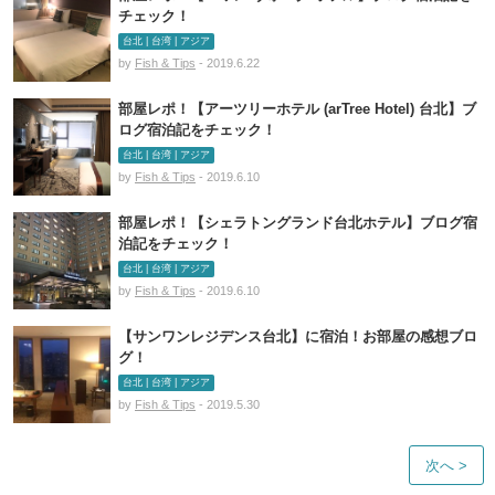
チェック！
台北 | 台湾 | アジア
by
Fish & Tips
- 2019.6.22
部屋レポ！【アーツリーホテル (arTree Hotel) 台北】ブ
ログ宿泊記をチェック！
台北 | 台湾 | アジア
by
Fish & Tips
- 2019.6.10
部屋レポ！【シェラトングランド台北ホテル】ブログ宿
泊記をチェック！
台北 | 台湾 | アジア
by
Fish & Tips
- 2019.6.10
【サンワンレジデンス台北】に宿泊！お部屋の感想ブロ
グ！
台北 | 台湾 | アジア
by
Fish & Tips
- 2019.5.30
次へ >