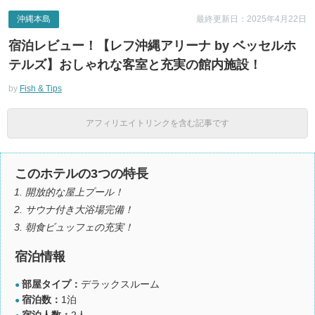
沖縄本島
最終更新日：2025年4月22日
宿泊レビュー！【レフ沖縄アリーナ by ベッセルホ
テルズ】おしゃれな客室と充実の館内施設！
by
Fish & Tips
アフィリエイトリンクを含む記事です
このホテルの3つの特長
開放的な屋上プール！
サウナ付き大浴場完備！
朝食ビュッフェの充実！
宿泊情報
部屋タイプ：
デラックスルーム
●
宿泊数：
1泊
●
宿泊人数：
2人