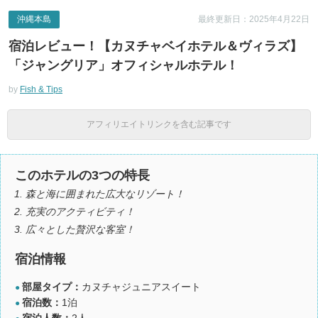
沖縄本島
最終更新日：2025年4月22日
宿泊レビュー！【カヌチャベイホテル＆ヴィラズ】
「ジャングリア」オフィシャルホテル！
by
Fish & Tips
アフィリエイトリンクを含む記事です
このホテルの3つの特長
森と海に囲まれた広大なリゾート！
充実のアクティビティ！
広々とした贅沢な客室！
宿泊情報
部屋タイプ：
カヌチャジュニアスイート
●
宿泊数：
1泊
●
宿泊人数：
2人