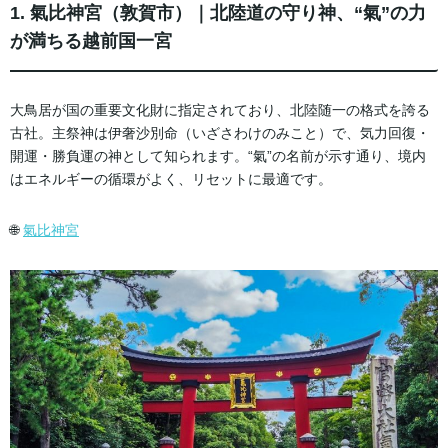
1. 氣比神宮（敦賀市）｜北陸道の守り神、“氣”の力
が満ちる越前国一宮
大鳥居が国の重要文化財に指定されており、北陸随一の格式を誇る
古社。主祭神は伊奢沙別命（いざさわけのみこと）で、気力回復・
開運・勝負運の神として知られます。“氣”の名前が示す通り、境内
はエネルギーの循環がよく、リセットに最適です。
🌐
氣比神宮