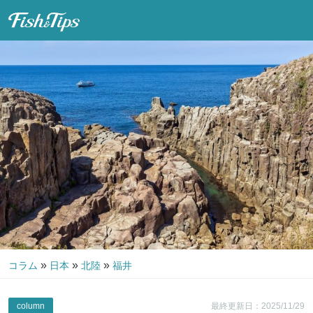
Fish & Tips
»
»
»
コラム
日本
北陸
福井
column
最終更新日：2025/11/29