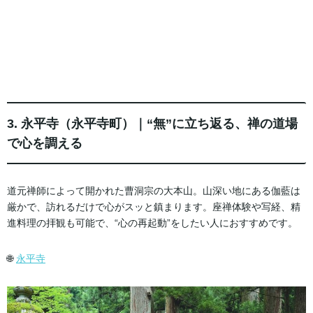
3. 永平寺（永平寺町）｜“無”に立ち返る、禅の道場
で心を調える
道元禅師によって開かれた曹洞宗の大本山。山深い地にある伽藍は
厳かで、訪れるだけで心がスッと鎮まります。座禅体験や写経、精
進料理の拝観も可能で、“心の再起動”をしたい人におすすめです。
🌐
永平寺