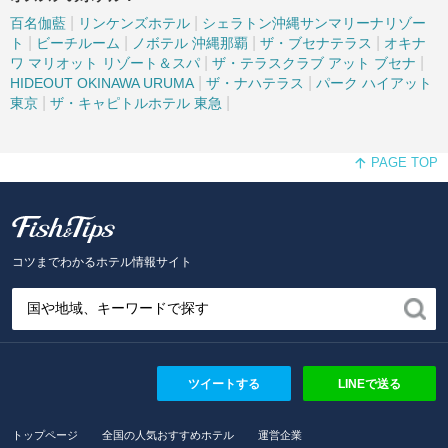
|
|
百名伽藍
リンケンズホテル
シェラトン沖縄サンマリーナリゾー
|
|
|
|
ト
ビーチルーム
ノボテル 沖縄那覇
ザ・ブセナテラス
オキナ
|
|
ワ マリオット リゾート＆スパ
ザ・テラスクラブ アット ブセナ
|
|
HIDEOUT OKINAWA URUMA
ザ・ナハテラス
パーク ハイアット
|
|
東京
ザ・キャピトルホテル 東急
PAGE TOP
Fish and Tips
コツまでわかるホテル情報サイト
ツイートする
LINEで送る
トップページ
全国の人気おすすめホテル
運営企業