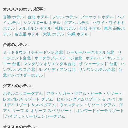
オススメのホテル記事：
|
|
|
|
香港 ホテル
台北 ホテル
ソウル ホテル
プーケット ホテル
ハノ
|
|
|
イ ホテル
シンガポール ホテル
グアム ホテル
ハワイ・ワイキキ
|
|
|
|
ホテル
メルボルン ホテル
札幌 ホテル
仙台 ホテル
東京 高級ホ
|
|
|
|
テル
名古屋 ホテル
大阪 ホテル
沖縄 ホテル
台湾のホテル：
|
|
ミッドタウンリチャードソン台北
シーザーパークホテル台北
リ
|
|
ージェント台北
オークラプレステージ台北
ホテル ロイヤル ニッ
|
|
|
コー 台北
マンダリンオリエンタル台北
ザ シャーウッド 台北
ハ
|
|
|
ンブルハウス台北
ル メリディアン台北
サンワンホテル台北
台
|
北アンバサダーホテル
グアムのホテル：
|
|
ホテルニッコーグアム
アウトリガー・グアム・ビーチ・リゾート
|
|
レオパレス リゾート グアム
ヒルトングアムリゾート ＆ スパ
ホ
|
|
リデイリゾート＆スパ グアム
ウェスティン・リゾートグアム
グ
|
アム リーフ ＆ オリーブ スパ リゾート
オンワードビーチリゾート
|
|
ハイアットリージェンシーグアム
オススメのホテル：