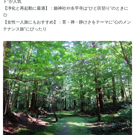
ト”が人気
【浄化と再起動に最適】：劔神社や永平寺は“ひと区切り”のときに
◎
【女性一人旅にもおすすめ】：苔・禅・静けさをテーマに“心のメン
テナンス旅”にぴったり