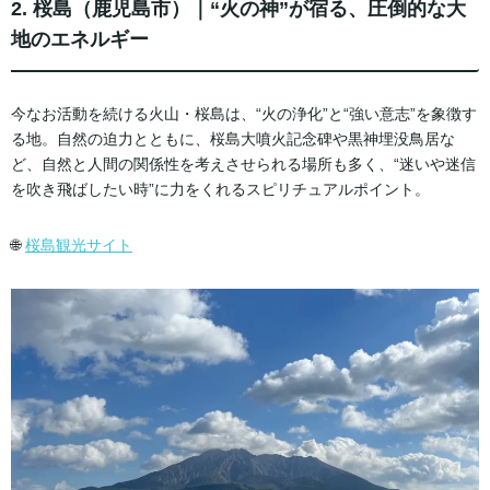
2. 桜島（鹿児島市）｜“火の神”が宿る、圧倒的な大
地のエネルギー
今なお活動を続ける火山・桜島は、“火の浄化”と“強い意志”を象徴す
る地。自然の迫力とともに、桜島大噴火記念碑や黒神埋没鳥居な
ど、自然と人間の関係性を考えさせられる場所も多く、“迷いや迷信
を吹き飛ばしたい時”に力をくれるスピリチュアルポイント。
🌐
桜島観光サイト