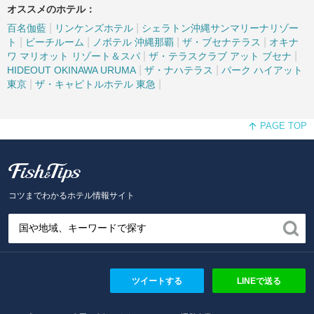
オススメのホテル：
|
|
百名伽藍
リンケンズホテル
シェラトン沖縄サンマリーナリゾー
|
|
|
|
ト
ビーチルーム
ノボテル 沖縄那覇
ザ・ブセナテラス
オキナ
|
|
ワ マリオット リゾート＆スパ
ザ・テラスクラブ アット ブセナ
|
|
HIDEOUT OKINAWA URUMA
ザ・ナハテラス
パーク ハイアット
|
|
東京
ザ・キャピトルホテル 東急
PAGE TOP
Fish and Tips
コツまでわかるホテル情報サイト
ツイートする
LINEで送る