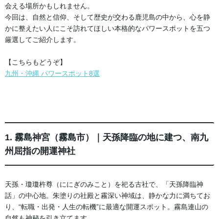
会える場所かもしれません。
今回は、自然と信仰、そして歴史が交わる鹿児島の中から、心を静
かに整えたい人にこそ訪れてほしい本格的なパワースポットを五つ
厳選してご紹介します。
【こちらもどうぞ】
九州・沖縄 パワースポット8選
1. 霧島神宮（霧島市）｜天孫降臨の地に建つ、南九
州屈指の開運神社
天孫・瓊瓊杵尊（ににぎのみこと）を祀る古社で、「天孫降臨神
話」の中心地。朱塗りの社殿と霧深い神域は、静かな力に満ちてお
り、“転職・出発・人生の転機”に最適な開運スポット。霧島連山の
自然も神秘を引き立てます。