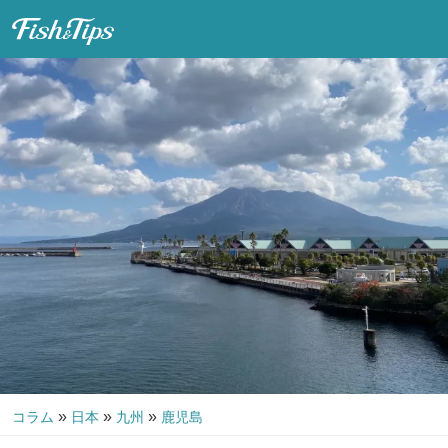
Fish & Tips
»
»
»
コラム
日本
九州
鹿児島