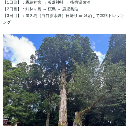
【1日目】：霧島神宮 → 釜蓋神社 → 指宿温泉泊
【2日目】：知林ヶ島 → 桜島 → 鹿児島泊
【3日目】：屋久島（白谷雲水峡）日帰り or 延泊して本格トレッキ
ング