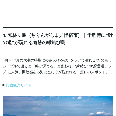
4. 知林ヶ島（ちりんがしま／指宿市）｜干潮時に“砂
の道”が現れる奇跡の縁結び島
3月〜10月の大潮の時期にのみ現れる砂州を歩いて渡れる“幻の島”。
カップルで渡ると「絆が深まる」と言われ、“縁結び”や“恋愛運アッ
プ”に人気。開放感ある海と空に心が洗われる、癒しのスポット。
🌐
指宿観光サイト