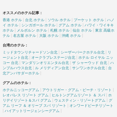
オススメのホテル記事：
|
|
|
|
香港 ホテル
台北 ホテル
ソウル ホテル
プーケット ホテル
ハノ
|
|
|
イ ホテル
シンガポール ホテル
グアム ホテル
ハワイ・ワイキキ
|
|
|
|
ホテル
メルボルン ホテル
札幌 ホテル
仙台 ホテル
東京 高級ホ
|
|
|
|
テル
名古屋 ホテル
大阪 ホテル
沖縄 ホテル
台湾のホテル：
|
|
ミッドタウンリチャードソン台北
シーザーパークホテル台北
リ
|
|
ージェント台北
オークラプレステージ台北
ホテル ロイヤル ニッ
|
|
|
コー 台北
マンダリンオリエンタル台北
ザ シャーウッド 台北
ハ
|
|
|
ンブルハウス台北
ル メリディアン台北
サンワンホテル台北
台
|
北アンバサダーホテル
グアムのホテル：
|
|
ホテルニッコーグアム
アウトリガー・グアム・ビーチ・リゾート
|
|
レオパレス リゾート グアム
ヒルトングアムリゾート ＆ スパ
ホ
|
|
リデイリゾート＆スパ グアム
ウェスティン・リゾートグアム
グ
|
アム リーフ ＆ オリーブ スパ リゾート
オンワードビーチリゾート
|
|
ハイアットリージェンシーグアム