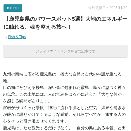
column
最終更新日：2025/11/30
【鹿児島県のパワースポット5選】大地のエネルギー
に触れる、魂を整える旅へ！
by
Fish & Tips
アフィリエイトリンクを含む記事です
九州の南端に広がる鹿児島は、雄大な自然と古代の神話が重なる
地。
目の前にそびえる桜島、深い森に包まれた霧島、島々に息づく神々
の伝承。この土地には、人の営みをはるかに超えた「大きな何か」
を感じる瞬間があります。
溶岩が形づくった景観、神社に流れる凛とした空気、温泉や湧き水
が静かに語りかけてくるような感覚。それらすべてが、旅する人の
心をそっと研ぎ澄ませてくれます。
鹿児島は、ただ観光するだけでなく、「自分の奥にある本音」と出