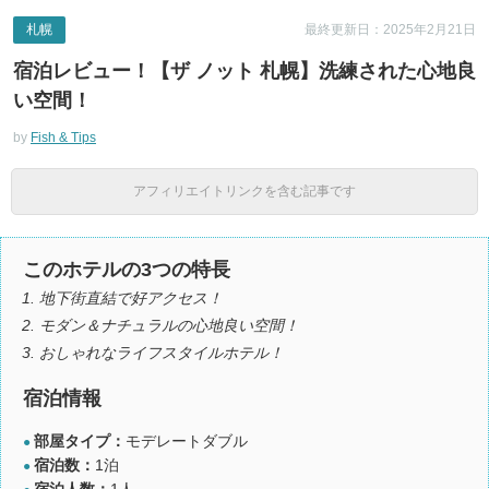
札幌
最終更新日：2025年2月21日
宿泊レビュー！【ザ ノット 札幌】洗練された心地良
い空間！
by
Fish & Tips
アフィリエイトリンクを含む記事です
このホテルの3つの特長
地下街直結で好アクセス！
モダン＆ナチュラルの心地良い空間！
おしゃれなライフスタイルホテル！
宿泊情報
部屋タイプ：
モデレートダブル
●
宿泊数：
1泊
●
宿泊人数：
1人