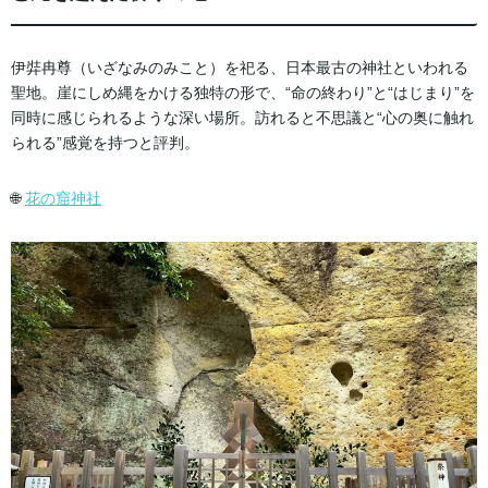
伊弉冉尊（いざなみのみこと）を祀る、日本最古の神社といわれる
聖地。崖にしめ縄をかける独特の形で、“命の終わり”と“はじまり”を
同時に感じられるような深い場所。訪れると不思議と“心の奥に触れ
られる”感覚を持つと評判。
🌐
花の窟神社