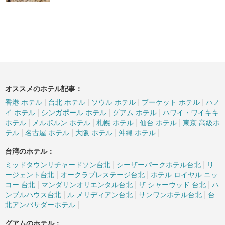
オススメのホテル記事：
|
|
|
|
香港 ホテル
台北 ホテル
ソウル ホテル
プーケット ホテル
ハノ
|
|
|
イ ホテル
シンガポール ホテル
グアム ホテル
ハワイ・ワイキキ
|
|
|
|
ホテル
メルボルン ホテル
札幌 ホテル
仙台 ホテル
東京 高級ホ
|
|
|
|
テル
名古屋 ホテル
大阪 ホテル
沖縄 ホテル
台湾のホテル：
|
|
ミッドタウンリチャードソン台北
シーザーパークホテル台北
リ
|
|
ージェント台北
オークラプレステージ台北
ホテル ロイヤル ニッ
|
|
|
コー 台北
マンダリンオリエンタル台北
ザ シャーウッド 台北
ハ
|
|
|
ンブルハウス台北
ル メリディアン台北
サンワンホテル台北
台
|
北アンバサダーホテル
グアムのホテル：