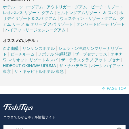
|
|
ホテルニッコーグアム
アウトリガー・グアム・ビーチ・リゾート
|
|
レオパレス リゾート グアム
ヒルトングアムリゾート ＆ スパ
ホ
|
|
リデイリゾート＆スパ グアム
ウェスティン・リゾートグアム
グ
|
アム リーフ ＆ オリーブ スパ リゾート
オンワードビーチリゾート
|
|
ハイアットリージェンシーグアム
オススメのホテル：
|
|
百名伽藍
リンケンズホテル
シェラトン沖縄サンマリーナリゾー
|
|
|
|
ト
ビーチルーム
ノボテル 沖縄那覇
ザ・ブセナテラス
オキナ
|
|
ワ マリオット リゾート＆スパ
ザ・テラスクラブ アット ブセナ
|
|
HIDEOUT OKINAWA URUMA
ザ・ナハテラス
パーク ハイアット
|
|
東京
ザ・キャピトルホテル 東急
PAGE TOP
Fish and Tips
コツまでわかるホテル情報サイト