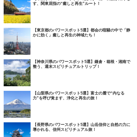
す、関東屈指の“癒しと再生”ルート！
【東京都のパワースポット5選】都会の喧騒の中で「静
かに効く」癒しと再生の神域たち！
【神奈川県のパワースポット5選】鎌倉・箱根・湘南で
整う、週末スピリチュアルトリップ！
【山梨県のパワースポット5選】富士の麓で“内なる
力”を呼び覚ます、浄化と再生の旅！
【長野県のパワースポット5選】山岳信仰と自然の力に
導かれる、信州スピリチュアル旅！