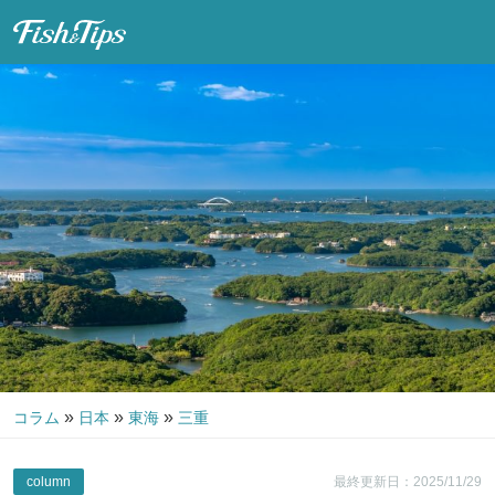
Fish & Tips
»
»
»
コラム
日本
東海
三重
column
最終更新日：2025/11/29