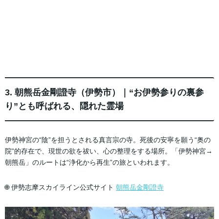
3. 朝熊岳金剛證寺（伊勢市）｜“お伊勢参りの裏参
り”とも呼ばれる、隠れた霊場
伊勢神宮の“陰”を担うとされる真言宗の寺。死後の安寧を願う“奥の
院”的存在で、現世の欲を祓い、心の整理をする場所。「伊勢神宮→
朝熊岳」のルートは“浄化から再生”の旅といわれます。
🌐 伊勢志摩スカイライン公式サイト
朝熊岳金剛證寺