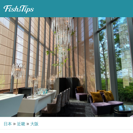
Fish & Tips
»
»
日本
近畿
大阪