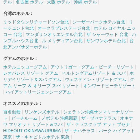
|
|
|
|
テル
名古屋 ホテル
大阪 ホテル
沖縄 ホテル
台湾のホテル：
|
|
ミッドタウンリチャードソン台北
シーザーパークホテル台北
リ
|
|
ージェント台北
オークラプレステージ台北
ホテル ロイヤル ニッ
|
|
|
コー 台北
マンダリンオリエンタル台北
ザ シャーウッド 台北
ハ
|
|
|
ンブルハウス台北
ル メリディアン台北
サンワンホテル台北
台
|
北アンバサダーホテル
グアムのホテル：
|
|
ホテルニッコーグアム
アウトリガー・グアム・ビーチ・リゾート
|
|
レオパレス リゾート グアム
ヒルトングアムリゾート ＆ スパ
ホ
|
|
リデイリゾート＆スパ グアム
ウェスティン・リゾートグアム
グ
|
アム リーフ ＆ オリーブ スパ リゾート
オンワードビーチリゾート
|
|
ハイアットリージェンシーグアム
オススメのホテル：
|
|
百名伽藍
リンケンズホテル
シェラトン沖縄サンマリーナリゾー
|
|
|
|
ト
ビーチルーム
ノボテル 沖縄那覇
ザ・ブセナテラス
オキナ
|
|
ワ マリオット リゾート＆スパ
ザ・テラスクラブ アット ブセナ
|
|
HIDEOUT OKINAWA URUMA
ザ・ナハテラス
パーク ハイアット
|
|
東京
ザ・キャピトルホテル 東急