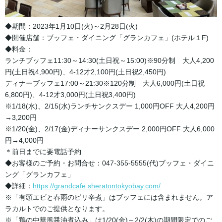
◆期間：2023年1月10日(火)～2月28日(火)
◆開催店舗：ブッフェ・ダイニング「グランカフェ」(ホテル１F)
◆料金：
ランチブッフェ11:30～14:30(土日祝～15:00)※90分制 大人4,200
円(土日祝4,900円)、4-12才2,100円(土日祝2,450円)
ディナーブッフェ17:00～21:30※120分制 大人6,000円(土日祝
6,800円)、4-12才3,000円(土日祝3,400円)
※1/18(水)、2/15(水)ランチサンクスデー 1,000円OFF 大人4,200円
→3,200円
※1/20(金)、2/17(金)ディナーサンクスデー 2,000円OFF 大人6,000
円→4,000円
＊前日までに要電話予約
◆お客様のご予約・お問合せ：047-355-5555(代)ブッフェ・ダイニ
ング「グランカフェ」
◆詳細：
https://grandcafe.sheratontokyobay.com/
※「有頭エビと春雨のピリ辛煮」はブッフェには含まれません。ア
ラカルトでのご提供となります。
※「鶏の中華風醤油煮込み」は1/20(金)～2/2(木)の期間限定でのご