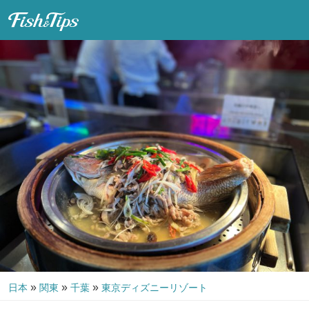
Fish & Tips
»
»
»
日本
関東
千葉
東京ディズニーリゾート