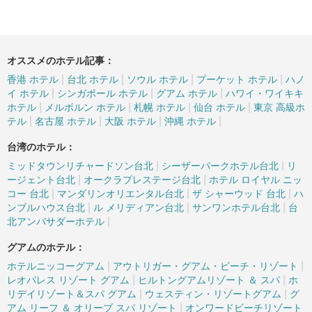
オススメのホテル記事：
|
|
|
|
香港 ホテル
台北 ホテル
ソウル ホテル
プーケット ホテル
ハノ
|
|
|
イ ホテル
シンガポール ホテル
グアム ホテル
ハワイ・ワイキキ
|
|
|
|
ホテル
メルボルン ホテル
札幌 ホテル
仙台 ホテル
東京 高級ホ
|
|
|
|
テル
名古屋 ホテル
大阪 ホテル
沖縄 ホテル
台湾のホテル：
|
|
ミッドタウンリチャードソン台北
シーザーパークホテル台北
リ
|
|
ージェント台北
オークラプレステージ台北
ホテル ロイヤル ニッ
|
|
|
コー 台北
マンダリンオリエンタル台北
ザ シャーウッド 台北
ハ
|
|
|
ンブルハウス台北
ル メリディアン台北
サンワンホテル台北
台
|
北アンバサダーホテル
グアムのホテル：
|
|
ホテルニッコーグアム
アウトリガー・グアム・ビーチ・リゾート
|
|
レオパレス リゾート グアム
ヒルトングアムリゾート ＆ スパ
ホ
|
|
リデイリゾート＆スパ グアム
ウェスティン・リゾートグアム
グ
|
アム リーフ ＆ オリーブ スパ リゾート
オンワードビーチリゾート