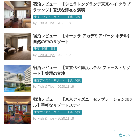
宿泊レビュー！【シェラトングランデ東京ベイ クラブ
ラウンジ】贅沢な滞在を満喫！
東京ディズニーリゾート | 千葉 | 関東
by
Fish & Tips
- 2021.7.8
宿泊レビュー！【オークラ アカデミアパーク ホテル】
自然の中のリゾート！
千葉 | 関東 | 日本
by
Fish & Tips
- 2021.4.26
宿泊レビュー！【東京ベイ舞浜ホテル ファーストリゾ
ート】抜群の立地！
東京ディズニーリゾート | 千葉 | 関東
by
Fish & Tips
- 2020.11.19
宿泊レビュー！【東京ディズニーセレブレーションホテ
ル】手軽なリゾートステイ！
東京ディズニーリゾート | 千葉 | 関東
by
Fish & Tips
- 2020.11.19
次へ >