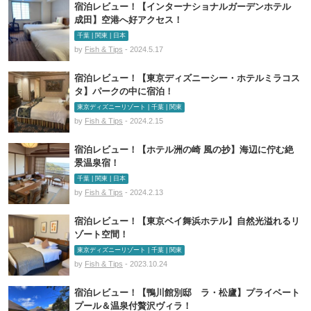
宿泊レビュー！【インターナショナルガーデンホテル
成田】空港へ好アクセス！
千葉 | 関東 | 日本
by
Fish & Tips
- 2024.5.17
宿泊レビュー！【東京ディズニーシー・ホテルミラコス
タ】パークの中に宿泊！
東京ディズニーリゾート | 千葉 | 関東
by
Fish & Tips
- 2024.2.15
宿泊レビュー！【ホテル洲の崎 風の抄】海辺に佇む絶
景温泉宿！
千葉 | 関東 | 日本
by
Fish & Tips
- 2024.2.13
宿泊レビュー！【東京ベイ舞浜ホテル】自然光溢れるリ
ゾート空間！
東京ディズニーリゾート | 千葉 | 関東
by
Fish & Tips
- 2023.10.24
宿泊レビュー！【鴨川館別邸 ラ・松廬】プライベート
プール＆温泉付贅沢ヴィラ！