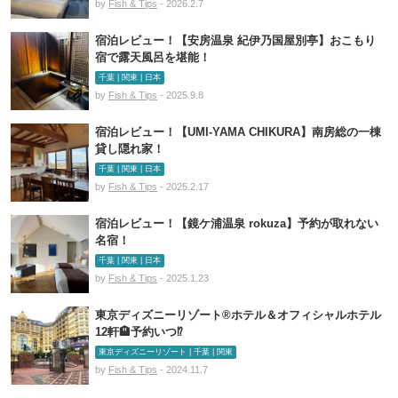
by
Fish & Tips
- 2026.2.7
宿泊レビュー！【安房温泉 紀伊乃国屋別亭】おこもり
宿で露天風呂を堪能！
千葉 | 関東 | 日本
by
Fish & Tips
- 2025.9.8
宿泊レビュー！【UMI-YAMA CHIKURA】南房総の一棟
貸し隠れ家！
千葉 | 関東 | 日本
by
Fish & Tips
- 2025.2.17
宿泊レビュー！【鏡ケ浦温泉 rokuza】予約が取れない
名宿！
千葉 | 関東 | 日本
by
Fish & Tips
- 2025.1.23
東京ディズニーリゾート®ホテル＆オフィシャルホテル
12軒🏨予約いつ⁉️
東京ディズニーリゾート | 千葉 | 関東
by
Fish & Tips
- 2024.11.7