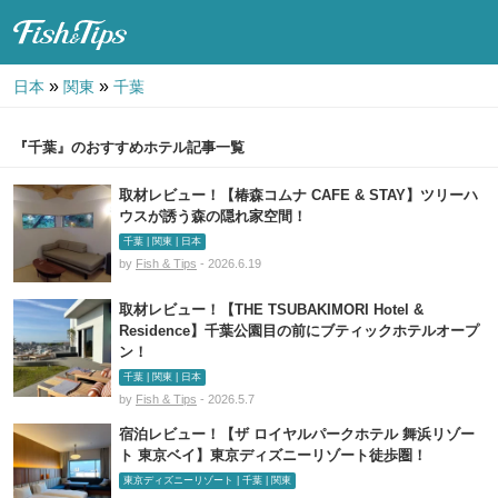
Fish & Tips
»
»
日本
関東
千葉
『千葉』のおすすめホテル記事一覧
取材レビュー！【椿森コムナ CAFE & STAY】ツリーハ
ウスが誘う森の隠れ家空間！
千葉 | 関東 | 日本
by
Fish & Tips
- 2026.6.19
取材レビュー！【THE TSUBAKIMORI Hotel &
Residence】千葉公園目の前にブティックホテルオープ
ン！
千葉 | 関東 | 日本
by
Fish & Tips
- 2026.5.7
宿泊レビュー！【ザ ロイヤルパークホテル 舞浜リゾー
ト 東京ベイ】東京ディズニーリゾート徒歩圏！
東京ディズニーリゾート | 千葉 | 関東