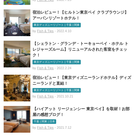
宿泊レビュー！【ヒルトン東京ベイ クラブラウンジ】
アーバンリゾートホテル！
東京ディズニーリゾート | 千葉 | 関東
by
Fish & Tips
- 2022.4.10
【シェラトン・グランデ・トーキョーベイ・ホテル ト
レジャーズルーム】リニューアルされた客室をチェッ
ク！
東京ディズニーリゾート | 千葉 | 関東
by
Fish & Tips
- 2022.2.24
宿泊レビュー！【東京ディズニーランドホテル】ディズ
ニーランドと直結！
東京ディズニーリゾート | 千葉 | 関東
by
Fish & Tips
- 2021.10.21
【ハイアット リージェンシー 東京ベイ】を取材！お部
屋の感想ブログ！
千葉 | 関東 | 日本
by
Fish & Tips
- 2021.7.12