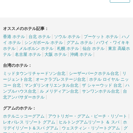
オススメのホテル記事：
|
|
|
|
香港 ホテル
台北 ホテル
ソウル ホテル
プーケット ホテル
ハノ
|
|
|
イ ホテル
シンガポール ホテル
グアム ホテル
ハワイ・ワイキキ
|
|
|
|
ホテル
メルボルン ホテル
札幌 ホテル
仙台 ホテル
東京 高級ホ
|
|
|
|
テル
名古屋 ホテル
大阪 ホテル
沖縄 ホテル
台湾のホテル：
|
|
ミッドタウンリチャードソン台北
シーザーパークホテル台北
リ
|
|
ージェント台北
オークラプレステージ台北
ホテル ロイヤル ニッ
|
|
|
コー 台北
マンダリンオリエンタル台北
ザ シャーウッド 台北
ハ
|
|
|
ンブルハウス台北
ル メリディアン台北
サンワンホテル台北
台
|
北アンバサダーホテル
グアムのホテル：
|
|
ホテルニッコーグアム
アウトリガー・グアム・ビーチ・リゾート
|
|
レオパレス リゾート グアム
ヒルトングアムリゾート ＆ スパ
ホ
|
|
リデイリゾート＆スパ グアム
ウェスティン・リゾートグアム
グ