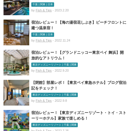
千葉 | 関東 | 日本
by
Fish & Tips
- 2023.2.20
宿泊レビュー！【海の湯宿花しぶき】ビーチフロントに
建つ温泉宿！
千葉 | 関東 | 日本
by
Fish & Tips
- 2022.11.24
宿泊レビュー！【グランドニッコー東京ベイ 舞浜】開
放的なアトリウム！
東京ディズニーリゾート | 千葉 | 関東
by
Fish & Tips
- 2022.9.20
【閉館】部屋レポ！【東京ベイ東急ホテル】ブログ宿泊
記をチェック！
東京ディズニーリゾート | 千葉 | 関東
by
Fish & Tips
- 2022.9.8
宿泊レビュー！【東京ディズニーリゾート・トイ・スト
ーリーホテル】家族で楽しめる！
東京ディズニーリゾート | 千葉 | 関東
by
Fish & Tips
- 2022.7.25