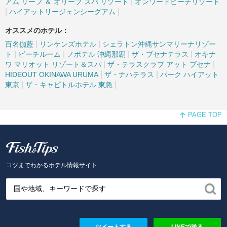
|
アム リーフ ＆ オリーブ スパ リゾート
オンワードビーチリゾート
|
|
ハイアットリージェンシーグアム
オススメのホテル：
|
|
百名伽藍
リンケンズホテル
シェラトン沖縄サンマリーナリゾー
|
|
|
|
ト
ビーチルーム
ノボテル 沖縄那覇
ザ・ブセナテラス
オキナ
|
|
ワ マリオット リゾート＆スパ
ザ・テラスクラブ アット ブセナ
|
|
HIDEOUT OKINAWA URUMA
ザ・ナハテラス
パーク ハイアット
|
|
東京
ザ・キャピトルホテル 東急
PAGE TOP
Fish and Tips
コツまでわかるホテル情報サイト