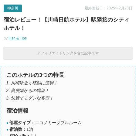
神奈川
最終更新日：2025年2月28日
宿泊レビュー！【川崎日航ホテル】駅隣接のシティ
ホテル！
by
Fish & Tips
アフィリエイトリンクを含む記事です
このホテルの3つの特長
川崎駅近く移動に便利！
高層階からの眺望！
快適でモダンな客室！
宿泊情報
部屋タイプ：
エコノミーダブルルーム
●
宿泊数：
1泊
●
宿泊人数：
1人