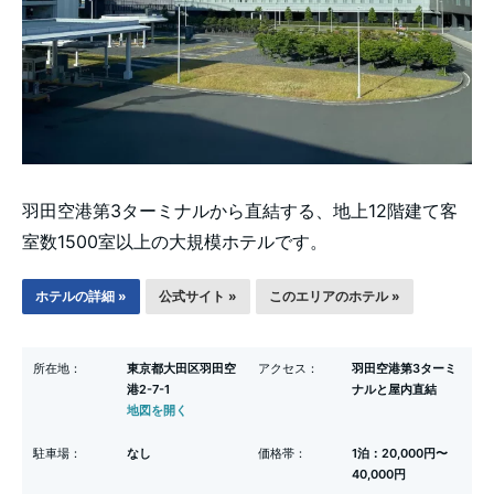
羽田空港第3ターミナルから直結する、地上12階建て客
室数1500室以上の大規模ホテルです。
ホテルの詳細 »
公式サイト »
このエリアのホテル »
所在地：
東京都大田区羽田空
アクセス：
羽田空港第3ターミ
港2-7-1
ナルと屋内直結
地図を開く
駐車場：
なし
価格帯：
1泊：20,000円〜
40,000円