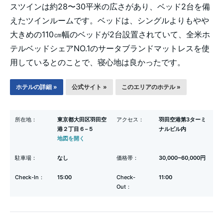
スツインは約28〜30平米の広さがあり、ベッド2台を備
えたツインルームです。ベッドは、シングルよりもやや
大きめの110㎝幅のベッドが2台設置されていて、全米ホ
テルベッドシェアNO.1のサータブランドマットレスを使
用しているとのことで、寝心地は良かったです。
ホテルの詳細 »
公式サイト »
このエリアのホテル »
所在地：
東京都大田区羽田空
アクセス：
羽田空港第3ターミ
港２丁目６−５
ナルビル内
地図を開く
駐車場：
なし
価格帯：
30,000~60,000円
Check-In：
15:00
Check-
11:00
Out：