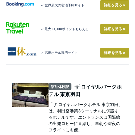
詳細を見る »
✓ 世界最大の宿泊予約サイト
詳細を見る »
✓ 最大10,000ポイントもらえる
詳細を見る »
✓ 高級ホテル専門サイト
ザ ロイヤルパークホ
宿泊体験記
テル 東京羽田
「ザ ロイヤルパークホテル 東京羽田」
は、羽田空港第3ターミナルに併設す
るホテルです。エントランスは国際線
の出発ロビーに直結し、早朝や深夜の
フライトにも便...