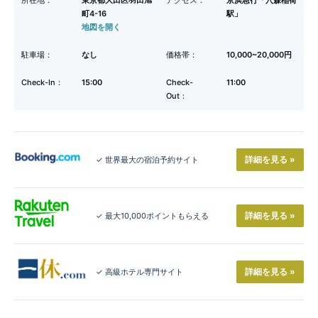
所在地：
東京都大田区羽田旭
アクセス：
京浜急行「穴森稲荷
町4-16
駅」
地図を開く
駐車場：
なし
価格帯：
10,000~20,000円
Check-In：
15:00
Check-
11:00
Out：
詳細を見る »
✓ 世界最大の宿泊予約サイト
詳細を見る »
✓ 最大10,000ポイントもらえる
詳細を見る »
✓ 高級ホテル専門サイト