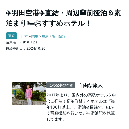
✈️羽田空港✈️直結・周辺🏨前後泊＆素
泊まり🛏️おすすめホテル！
東京
日本
»
関東
»
東京
»
羽田空港
編集者：Fish & Tips
最終更新日：2024/10/20
自由な旅人
この記事の作者
2017年より、国内外の高級ホテルを中
心に宿泊！宿泊取材するホテルは『毎
年100軒以上』。宿泊者目線で、細か
く写真撮影を行いながら宿泊記を執筆
してます。