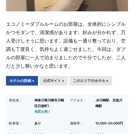
エコノミーダブルルームのお部屋は、全体的にシンプル
かつモダンで、清潔感があります。好みが分かれず、万
人受けしそうに思います。設備も一通り整っており、空
調も丁度良く、気持ちよく過ごせました。今回は、ダブ
ルの部屋に一人で泊まりましたので十分でしたが、二人
だと少し狭いかなと思います。
ホテルの詳細 »
公式サイト »
このエリアのホテル »
所在地：
神奈川県川崎市川崎
アクセス：
JR川崎駅、京急川
区日進町1
崎駅
地図を開く
駐車場：
あり
価格帯：
10,000~20,000円