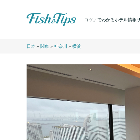
コツまでわかるホテル情報
Fish & Tips
日本
»
関東
»
神奈川
»
横浜