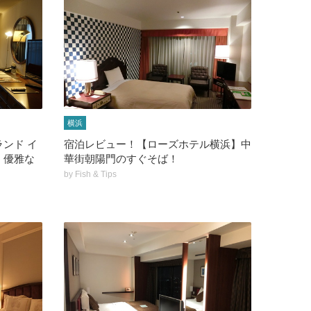
横浜
ンド イ
宿泊レビュー！【ローズホテル横浜】中
】優雅な
華街朝陽門のすぐそば！
by
Fish & Tips