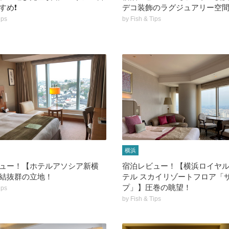
め❗️
デコ装飾のラグジュアリー空
ips
by
Fish & Tips
横浜
ュー！【ホテルアソシア新横
宿泊レビュー！【横浜ロイヤ
結抜群の立地！
テル スカイリゾートフロア「
プ」】圧巻の眺望！
ips
by
Fish & Tips