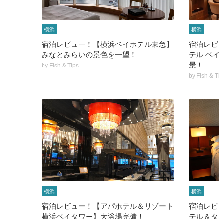
横浜
横浜
宿泊レビュー！【横浜ベイホテル東急】
宿泊レビ
みなとみらいの景色を一望！
テル ベ
景！
by
Fish & Tips
by
Fish & T
横浜
横浜
宿泊レビュー！【アパホテル＆リゾート
宿泊レビ
横浜ベイタワー】大浴場完備！
テル＆タ