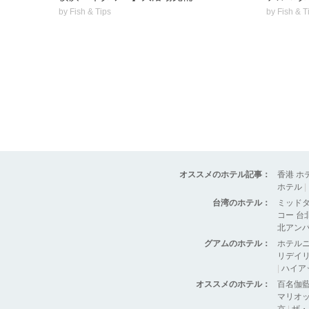
by
Fish & Tips
by
Fish & T
オススメのホテル記事：
香港 ホ
ホテル
|
台湾のホテル：
ミッド
コー 台
北アン
グアムのホテル：
ホテル
リデイリ
|
ハイア
オススメのホテル：
百名伽
マリオッ