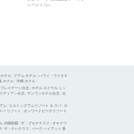
by
Fish & Tips
 ホテル
|
グアム ホテル
|
ハワイ・ワイキキ
阪 ホテル
|
沖縄 ホテル
|
ラプレステージ台北
|
ホテル ロイヤル ニッ
メリディアン台北
|
サンワンホテル台北
|
台
グアム
|
ヒルトングアムリゾート ＆ スパ
|
ホ
 スパ リゾート
|
オンワードビーチリゾート
ル 沖縄那覇
|
ザ・ブセナテラス
|
オキナワ
A
|
ザ・ナハテラス
|
パーク ハイアット 東