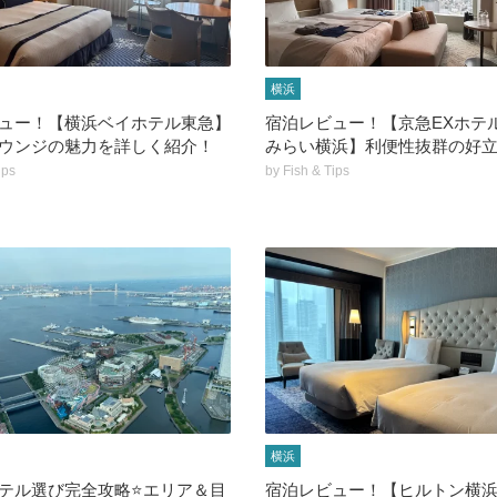
横浜
ュー！【横浜ベイホテル東急】
宿泊レビュー！【京急EXホテ
ウンジの魅力を詳しく紹介！
みらい横浜】利便性抜群の好
ips
by
Fish & Tips
横浜
テル選び完全攻略⭐️エリア＆目
宿泊レビュー！【ヒルトン横