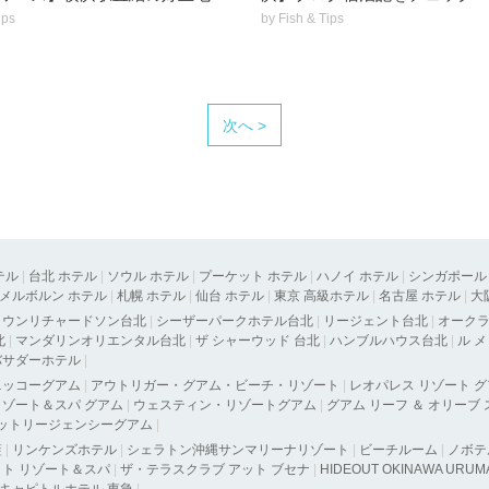
ips
by
Fish & Tips
次へ >
テル
|
台北 ホテル
|
ソウル ホテル
|
プーケット ホテル
|
ハノイ ホテル
|
シンガポール
メルボルン ホテル
|
札幌 ホテル
|
仙台 ホテル
|
東京 高級ホテル
|
名古屋 ホテル
|
大
タウンリチャードソン台北
|
シーザーパークホテル台北
|
リージェント台北
|
オーク
北
|
マンダリンオリエンタル台北
|
ザ シャーウッド 台北
|
ハンブルハウス台北
|
ル 
バサダーホテル
|
ニッコーグアム
|
アウトリガー・グアム・ビーチ・リゾート
|
レオパレス リゾート 
ゾート＆スパ グアム
|
ウェスティン・リゾートグアム
|
グアム リーフ ＆ オリーブ
ットリージェンシーグアム
|
藍
|
リンケンズホテル
|
シェラトン沖縄サンマリーナリゾート
|
ビーチルーム
|
ノボテ
ト リゾート＆スパ
|
ザ・テラスクラブ アット ブセナ
|
HIDEOUT OKINAWA URUM