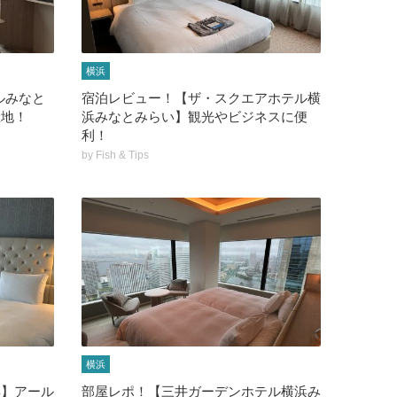
横浜
ルみなと
宿泊レビュー！【ザ・スクエアホテル横
立地！
浜みなとみらい】観光やビジネスに便
利！
by
Fish & Tips
横浜
浜】アール
部屋レポ！【三井ガーデンホテル横浜み