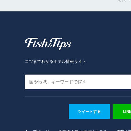
京
|
ザ・
Fish & Tips
コツまでわかるホテル情報サイト
ツイートする
LI