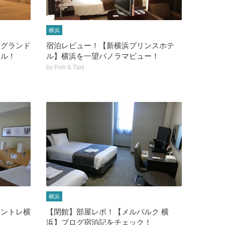
横浜
ーグランド
宿泊レビュー！【新横浜プリンスホテ
テル！
ル】横浜を一望パノラマビュー！
by
Fish & Tips
横浜
モントレ横
【閉館】部屋レポ！【メルパルク 横
！
浜】ブログ宿泊記をチェック！