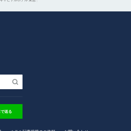
キャピトルホテル 東急
|
NEで送る