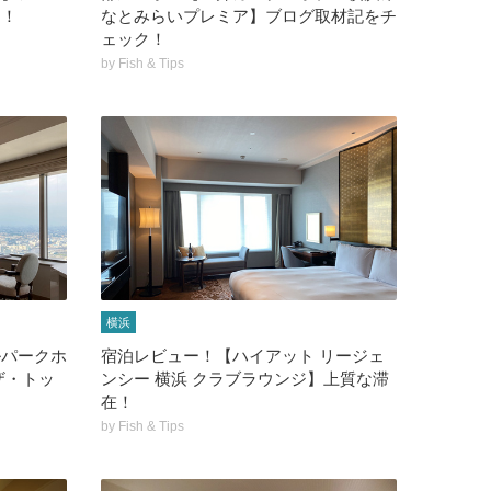
間！
なとみらいプレミア】ブログ取材記をチ
ェック！
by
Fish & Tips
横浜
ルパークホ
宿泊レビュー！【ハイアット リージェ
ザ・トッ
ンシー 横浜 クラブラウンジ】上質な滞
在！
by
Fish & Tips