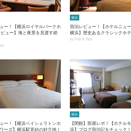
横浜
ュー！【横浜ロイヤルパークホ
宿泊レビュー！【ホテルニュ
イビュー】海と夜景を見渡す絶
横浜】歴史あるクラシックホ
by
Fish & Tips
ips
横浜
ュー！【横浜ベイシェラトンホ
【閉館】部屋レポ！【ホテル
ワーズ】横浜駅直結の好立地！
浜】ブログ宿泊記をチェック