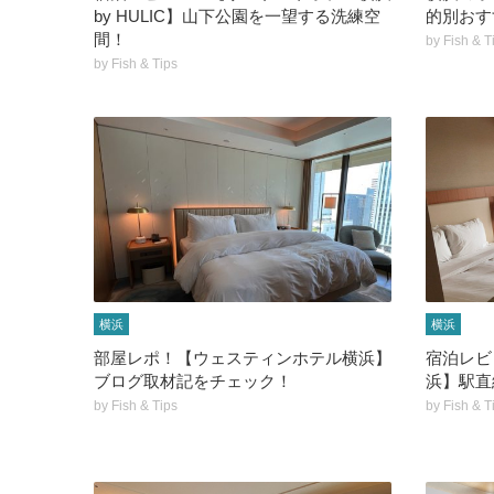
by HULIC】山下公園を一望する洗練空
的別おすす
間！
by
Fish & T
by
Fish & Tips
横浜
横浜
部屋レポ！【ウェスティンホテル横浜】
宿泊レビ
ブログ取材記をチェック！
浜】駅直
by
Fish & Tips
by
Fish & T