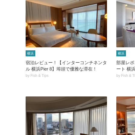
横浜
横浜
宿泊レビュー！【インターコンチネンタ
部屋レポ
ル 横浜Pier 8】埠頭で優雅な滞在！
ート 横
by
Fish & Tips
by
Fish & T