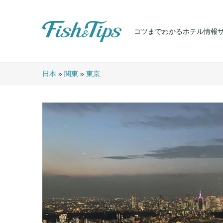
コツまでわかるホテル情報
Fish & Tips
日本
»
関東
»
東京