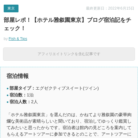
東京
最終更新日：2022年6月15日
部屋レポ！【ホテル雅叙園東京】ブログ宿泊記をチ
ェック！
by
Fish & Tips
アフィリエイトリンクを含む記事です
宿泊情報
部屋タイプ：
エグゼクティブスイート(ツイン)
●
宿泊数：
1泊
●
宿泊人数：
2人
●
「ホテル雅叙園東京」を選んだのは、かねてより雅叙園の豪華絢
爛な美術品が素晴らしいと聞いており、宿泊してゆっくり鑑賞し
てみたいと思ったからです。宿泊者は館内の見どころを案内して
もらえるアートツアーに参加できるとのことで、アートツアーに