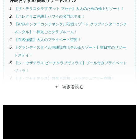
沖縄おすすめ 高級リゾートホテル
【ザ・テラスクラブ アット ブセナ】大人のための極上リゾート！
【ハレクラニ沖縄】ハワイの名門ホテル！
【ANAインターコンチネンタル石垣リゾート クラブインターコンチ
ネンタル】一棟丸ごとクラブルーム！
【百名伽藍】大人のプライベート空間！
【グランディスタイル沖縄読谷ホテル＆リゾート】非日常のリゾー
トステイ！
【ジ・ウザテラス ビーチクラブヴィラズ】プール付きプライベート
ヴィラ！
【ザ・ブセナテラス】自然と調和したラグジュアリー空間！
【ザ・リッツ・カールトン沖縄】緑豊かで静かな環境！
+ 続きを読む
【UMITO PLAGE The Atta Okinawa】全室スイートの客室！
【THE HIRAMATSU HOTELS & RESORTS 宜野座】美食のプラベー
トリゾート！
【One Suite THE GRAND】絶景オーシャンビュー！