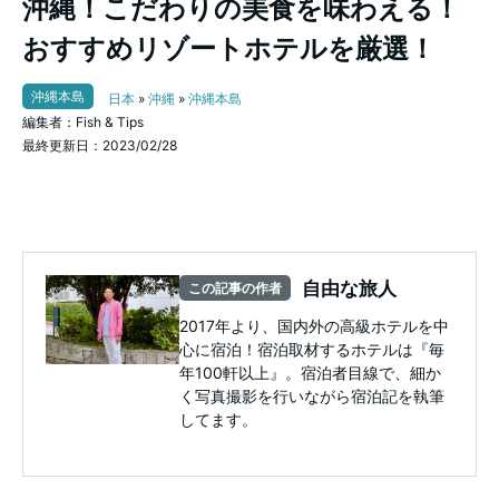
沖縄！こだわりの美食を味わえる！
おすすめリゾートホテルを厳選！
沖縄本島
日本
»
沖縄
»
沖縄本島
編集者：Fish & Tips
最終更新日：2023/02/28
自由な旅人
この記事の作者
2017年より、国内外の高級ホテルを中
心に宿泊！宿泊取材するホテルは『毎
年100軒以上』。宿泊者目線で、細か
く写真撮影を行いながら宿泊記を執筆
してます。