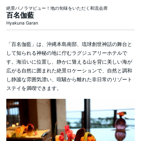
絶景パノラマビュー！地の旬味をいただく和流会席
百名伽藍
Hyakuna Garan
「百名伽藍」は、沖縄本島南部、琉球創世神話の舞台と
して知られる神秘の地に佇むラグジュアリーホテルで
す。海沿いに位置し、静かに聳える山を背に美しい海が
広がる自然に囲まれた絶景ロケーションで、自然と調和
し静謐な雰囲気漂い、喧騒から離れた非日常のリゾート
ステイを満喫できます。