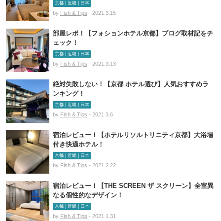
京都 | 近畿 | 日本
by
Fish & Tips
- 2021.3.15
部屋レポ！【フォションホテル京都】ブログ取材記をチ
ェック！
京都 | 近畿 | 日本
by
Fish & Tips
- 2021.3.13
絶対失敗しない！【京都 ホテル選び】人気おすすめラ
ンキング！
京都 | 近畿 | 日本
by
Fish & Tips
- 2021.3.6
宿泊レビュー！【ホテルリソルトリニティ京都】大浴場
付き快適ホテル！
京都 | 近畿 | 日本
by
Fish & Tips
- 2021.2.22
宿泊レビュー！【THE SCREEN ザ スクリーン】全室異
なる個性的なデザイン！
京都 | 近畿 | 日本
by
Fish & Tips
- 2021.1.31