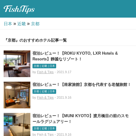
Fish & Tips
»
»
日本
近畿
京都
『京都』のおすすめホテル記事一覧
宿泊レビュー！【ROKU KYOTO, LXR Hotels &
Resorts】静謐なリゾート！
京都 | 近畿 | 日本
by
Fish & Tips
- 2021.9.17
宿泊レビュー！【柊家旅館】京都を代表する老舗旅館！
京都 | 近畿 | 日本
by
Fish & Tips
- 2021.9.16
宿泊レビュー！【MUNI KYOTO】渡月橋目の前のスモ
ールラグジュアリー！
京都 | 近畿 | 日本
by
Fish & Tips
- 2021.9.16