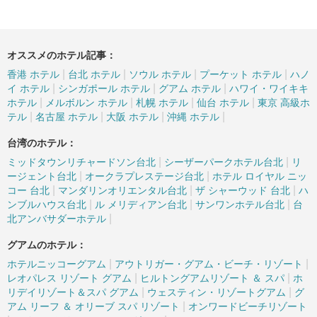
オススメのホテル記事：
|
|
|
|
香港 ホテル
台北 ホテル
ソウル ホテル
プーケット ホテル
ハノ
|
|
|
イ ホテル
シンガポール ホテル
グアム ホテル
ハワイ・ワイキキ
|
|
|
|
ホテル
メルボルン ホテル
札幌 ホテル
仙台 ホテル
東京 高級ホ
|
|
|
|
テル
名古屋 ホテル
大阪 ホテル
沖縄 ホテル
台湾のホテル：
|
|
ミッドタウンリチャードソン台北
シーザーパークホテル台北
リ
|
|
ージェント台北
オークラプレステージ台北
ホテル ロイヤル ニッ
|
|
|
コー 台北
マンダリンオリエンタル台北
ザ シャーウッド 台北
ハ
|
|
|
ンブルハウス台北
ル メリディアン台北
サンワンホテル台北
台
|
北アンバサダーホテル
グアムのホテル：
|
|
ホテルニッコーグアム
アウトリガー・グアム・ビーチ・リゾート
|
|
レオパレス リゾート グアム
ヒルトングアムリゾート ＆ スパ
ホ
|
|
リデイリゾート＆スパ グアム
ウェスティン・リゾートグアム
グ
|
アム リーフ ＆ オリーブ スパ リゾート
オンワードビーチリゾート