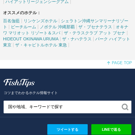
|
|
ハイアットリージェンシーグアム
オススメのホテル：
|
|
百名伽藍
リンケンズホテル
シェラトン沖縄サンマリーナリゾー
|
|
|
|
ト
ビーチルーム
ノボテル 沖縄那覇
ザ・ブセナテラス
オキナ
|
|
ワ マリオット リゾート＆スパ
ザ・テラスクラブ アット ブセナ
|
|
HIDEOUT OKINAWA URUMA
ザ・ナハテラス
パーク ハイアット
|
|
東京
ザ・キャピトルホテル 東急
PAGE TOP
Fish and Tips
コツまでわかるホテル情報サイト
ツイートする
LINEで送る