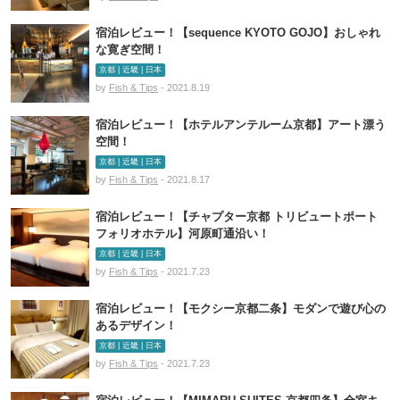
宿泊レビュー！【sequence KYOTO GOJO】おしゃれ
な寛ぎ空間！
京都 | 近畿 | 日本
by
Fish & Tips
- 2021.8.19
宿泊レビュー！【ホテルアンテルーム京都】アート漂う
空間！
京都 | 近畿 | 日本
by
Fish & Tips
- 2021.8.17
宿泊レビュー！【チャプター京都 トリビュートポート
フォリオホテル】河原町通沿い！
京都 | 近畿 | 日本
by
Fish & Tips
- 2021.7.23
宿泊レビュー！【モクシー京都二条】モダンで遊び心の
あるデザイン！
京都 | 近畿 | 日本
by
Fish & Tips
- 2021.7.23