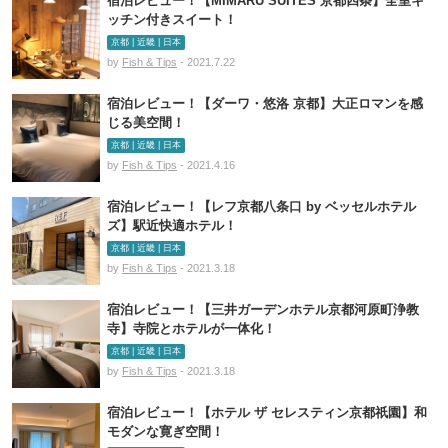
宿泊レビュー！【MIMARU SUITES 京都四条】全室キ
ッチン付きスイート！
京都 | 近畿 | 日本
by
Fish & Tips
- 2021.7.22
宿泊レビュー！【ダーワ・悠洛 京都】大正ロマンを感
じる美空間！
京都 | 近畿 | 日本
by
Fish & Tips
- 2021.4.16
宿泊レビュー！【レフ京都八条口 by ベッセルホテル
ズ】駅近快適ホテル！
京都 | 近畿 | 日本
by
Fish & Tips
- 2021.3.18
宿泊レビュー！【三井ガーデンホテル京都河原町浄教
寺】寺院とホテルが一体化！
京都 | 近畿 | 日本
by
Fish & Tips
- 2021.3.18
宿泊レビュー！【ホテル ザ セレスティン京都祇園】和
モダンな寛ぎ空間！