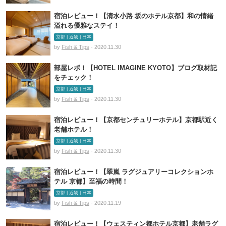
宿泊レビュー！【清水小路 坂のホテル京都】和の情緒
溢れる優雅なステイ！
京都 | 近畿 | 日本
by
Fish & Tips
- 2020.11.30
部屋レポ！【HOTEL IMAGINE KYOTO】ブログ取材記
をチェック！
京都 | 近畿 | 日本
by
Fish & Tips
- 2020.11.30
宿泊レビュー！【京都センチュリーホテル】京都駅近く
老舗ホテル！
京都 | 近畿 | 日本
by
Fish & Tips
- 2020.11.30
宿泊レビュー！【翠嵐 ラグジュアリーコレクションホ
テル 京都】至福の時間！
京都 | 近畿 | 日本
by
Fish & Tips
- 2020.11.19
宿泊レビュー！【ウェスティン都ホテル京都】老舗ラグ