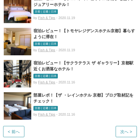
ジュアリーホテル！
京都 | 近畿 | 日本
by
Fish & Tips
- 2020.11.19
宿泊レビュー！【トモヤレジデンスホテル京都】暮らす
ように滞在！
京都 | 近畿 | 日本
by
Fish & Tips
- 2020.11.19
宿泊レビュー！【サクラテラス ザ ギャラリー】京都駅
近くお洒落なホテル！
京都 | 近畿 | 日本
by
Fish & Tips
- 2020.11.16
部屋レポ！【ザ ・レインホテル 京都】ブログ取材記を
チェック！
京都 | 近畿 | 日本
by
Fish & Tips
- 2020.11.16
< 前へ
次へ >