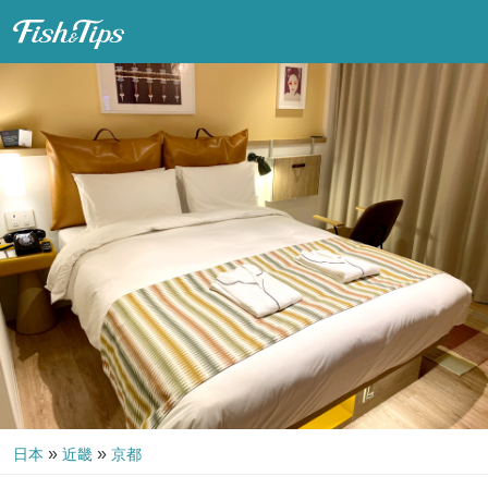
Fish & Tips
»
»
日本
近畿
京都