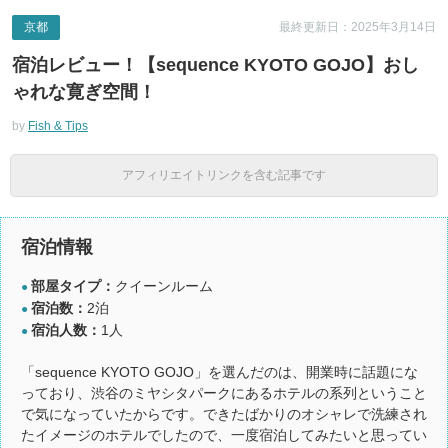
京都
最終更新日：2025年3月14日
宿泊レビュー！【sequence KYOTO GOJO】おし
ゃれな寛ぎ空間！
by
Fish & Tips
アフィリエイトリンクを含む記事です
宿泊情報
部屋タイプ：
クイーンルーム
●
宿泊数：
2泊
●
宿泊人数：
1人
●
「sequence KYOTO GOJO」を選んだのは、開業時に話題にな
っており、渋谷のミヤシタパークにあるホテルの系列ということ
で気になっていたからです。できたばかりのオシャレで洗練され
たイメージのホテルでしたので、一度宿泊してみたいと思ってい