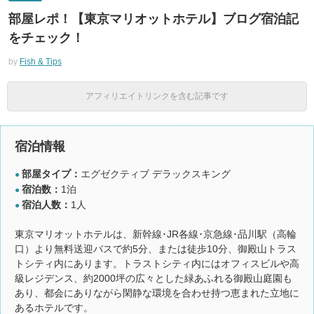
部屋レポ！【東京マリオットホテル】ブログ宿泊記
をチェック！
by
Fish & Tips
アフィリエイトリンクを含む記事です
宿泊情報
部屋タイプ：
エグゼクティブ デラックスキング
●
宿泊数：
1泊
●
宿泊人数：
1人
●
東京マリオットホテルは、新幹線･JR各線･京急線･品川駅（高輪
口）より無料送迎バスで約5分、または徒歩10分、御殿山トラス
トシティ内にあります。トラストシティ内にはオフィスビルや高
級レジデンス、約2000坪の広々とした緑あふれる御殿山庭園も
あり、都会にありながら閑静な環境を合わせ持つ恵まれた立地に
あるホテルです。