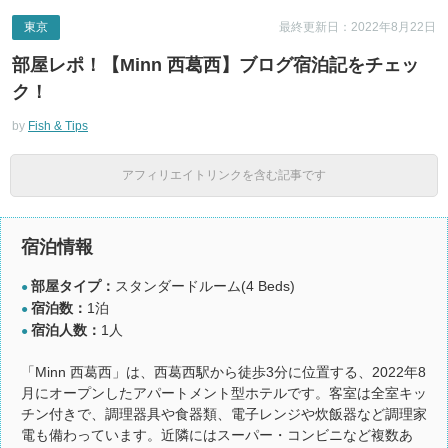
東京
最終更新日：2022年8月22日
部屋レポ！【Minn 西葛西】ブログ宿泊記をチェッ
ク！
by
Fish & Tips
アフィリエイトリンクを含む記事です
宿泊情報
部屋タイプ：
スタンダードルーム(4 Beds)
●
宿泊数：
1泊
●
宿泊人数：
1人
●
「Minn 西葛西」は、西葛西駅から徒歩3分に位置する、2022年8
月にオープンしたアパートメント型ホテルです。客室は全室キッ
チン付きで、調理器具や食器類、電子レンジや炊飯器など調理家
電も備わっています。近隣にはスーパー・コンビニなど複数あ