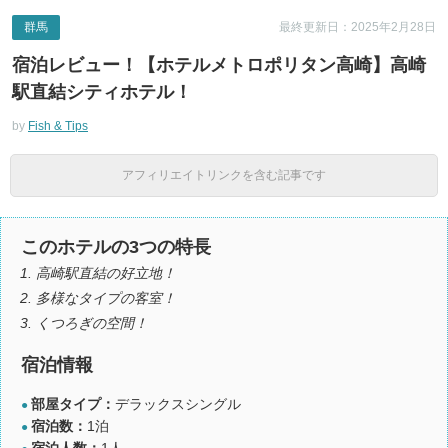
群馬
最終更新日：2025年2月28日
宿泊レビュー！【ホテルメトロポリタン高崎】高崎
駅直結シティホテル！
by
Fish & Tips
アフィリエイトリンクを含む記事です
このホテルの3つの特長
高崎駅直結の好立地！
多様なタイプの客室！
くつろぎの空間！
宿泊情報
部屋タイプ：
デラックスシングル
●
宿泊数：
1泊
●
宿泊人数：
1人