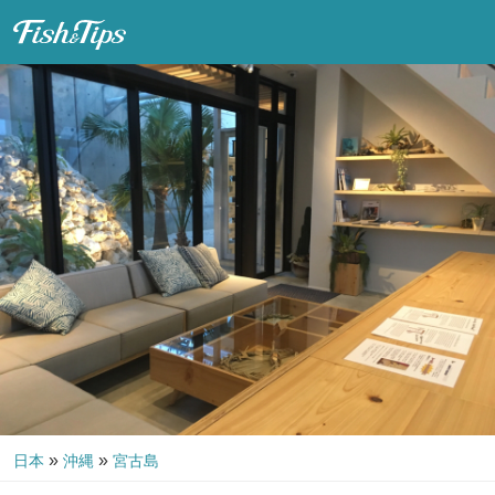
Fish & Tips
»
»
日本
沖縄
宮古島