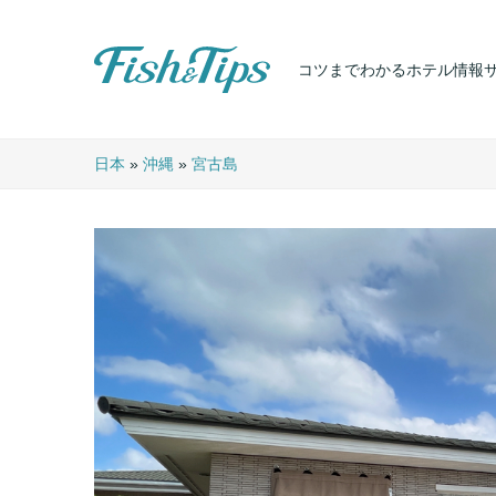
コツまでわかるホテル情報
Fish & Tips
日本
»
沖縄
»
宮古島