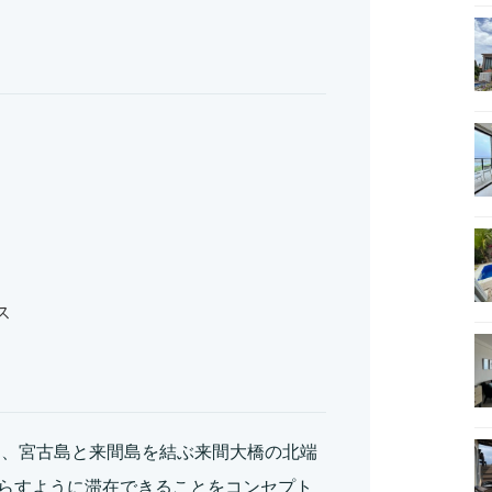
ス
は、宮古島と来間島を結ぶ来間大橋の北端
らすように滞在できることをコンセプト