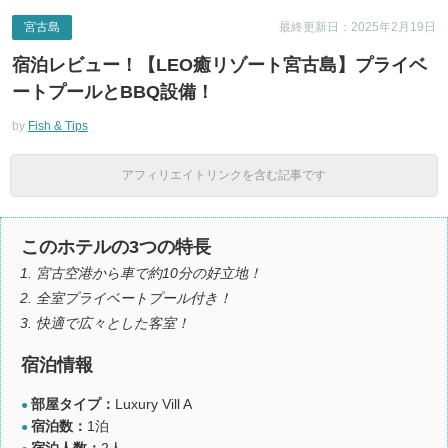
宮古島
最終更新日：2025年2月19日
宿泊レビュー！【LEO癒リゾート宮古島】プライベ
ートプールとBBQ設備！
by
Fish & Tips
アフィリエイトリンクを含む記事です
このホテルの3つの特長
宮古空港から車で約10分の好立地！
全室プライベートプール付き！
快適で広々とした客室！
宿泊情報
部屋タイプ：
Luxury Vill A
●
宿泊数：
1泊
●
宿泊人数：
2人