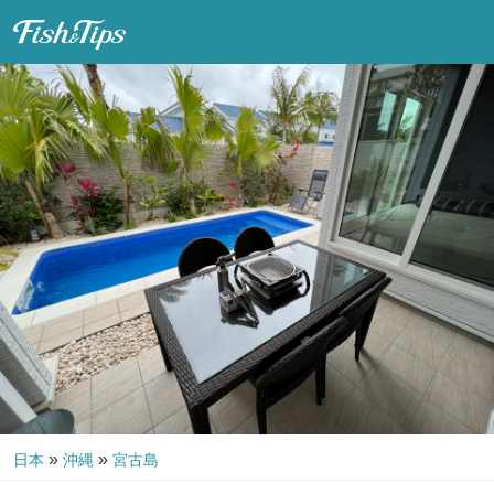
Fish & Tips
»
»
日本
沖縄
宮古島