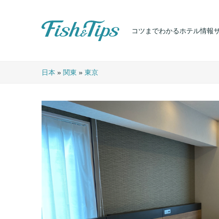
コツまでわかるホテル情報
Fish & Tips
日本
»
関東
»
東京