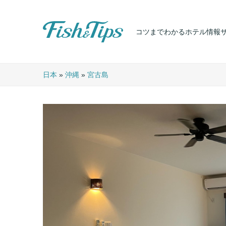
コツまでわかるホテル情報
Fish & Tips
日本
»
沖縄
»
宮古島