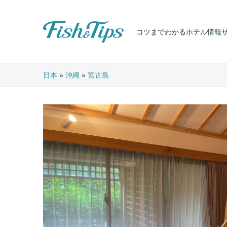
コツまでわかるホテル情報
Fish & Tips
日本
»
沖縄
»
宮古島