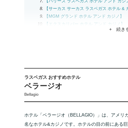
【バリーズ ラスベガス ホテル アンド カジ
【サーカス サーカス ラスベガス ホテル &
【MGM グランド ホテル アンド カジノ】
【エクスカリバー ホテル アンド カジノ】
+ 続き
【プラネット ハリウッド リゾート & カジ
【ザ LINQ ホテル アンド カジノ】
【ウィン ラスベガス】
【ストラトスフィア カジノ ホテル アンド 
【シーザース パレス】
【マンダレイ ベイ】
ラスベガス おすすめホテル
【ザ ミラージュ ホテル アンド カジノ】
ベラージオ
【ザ パラッツォ リゾート ホテル カジノ】
【フーターズ カジノ ホテル】
Bellagio
【ヴィダラ リゾート アンド スパ アット 
【トロピカーナ ラスベガス ア ダブルツリー
ホテル「ベラージオ（BELLAGIO）」は、アメ
名なホテル&カジノです。ホテルの目の前にある