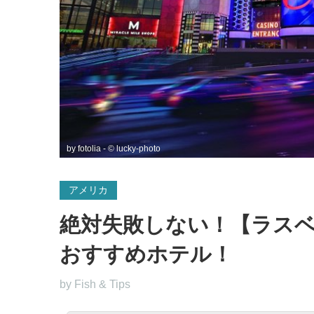
by fotolia - © lucky-photo
アメリカ
絶対失敗しない！【ラスベ
おすすめホテル！
by Fish & Tips