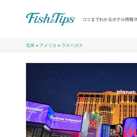
コツまでわかるホテル情報
Fish & Tips
北米
»
アメリカ
»
ラスベガス