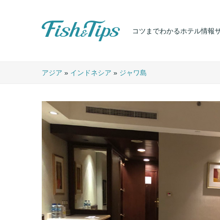
コツまでわかるホテル情報
Fish & Tips
アジア
»
インドネシア
»
ジャワ島