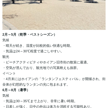
2月～5月（乾季・ベストシーズン）
気候
・晴天が続き、湿度が比較的低い快適な時期。
・気温は24～30℃程度で過ごしやすい。
観光
・ビーチアクティビティやホイアン旧市街の散策に最適。
・空気が澄んでおり、観光地での写真映えも抜群。
イベント
・4月末にはホイアンの「ランタンフェスティバル」が開催され、街
全体が幻想的なランタンの光に包まれます。
6月～8月（暑季）
気候
・気温は30～35℃まで上がり、非常に暑い時期。
・日差しが強く、日中の外出は体力を消耗する可能性あり。