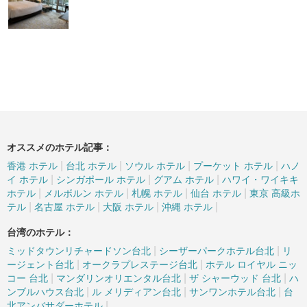
オススメのホテル記事：
|
|
|
|
香港 ホテル
台北 ホテル
ソウル ホテル
プーケット ホテル
ハノ
|
|
|
イ ホテル
シンガポール ホテル
グアム ホテル
ハワイ・ワイキキ
|
|
|
|
ホテル
メルボルン ホテル
札幌 ホテル
仙台 ホテル
東京 高級ホ
|
|
|
|
テル
名古屋 ホテル
大阪 ホテル
沖縄 ホテル
台湾のホテル：
|
|
ミッドタウンリチャードソン台北
シーザーパークホテル台北
リ
|
|
ージェント台北
オークラプレステージ台北
ホテル ロイヤル ニッ
|
|
|
コー 台北
マンダリンオリエンタル台北
ザ シャーウッド 台北
ハ
|
|
|
ンブルハウス台北
ル メリディアン台北
サンワンホテル台北
台
|
北アンバサダーホテル