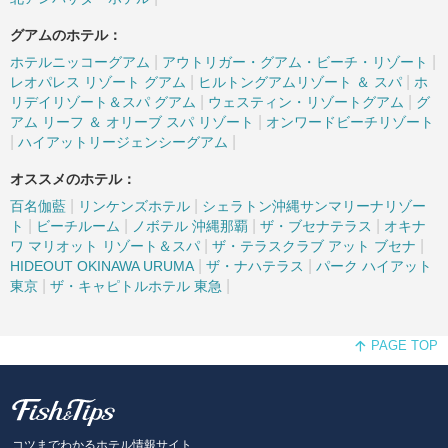
グアムのホテル：
|
|
ホテルニッコーグアム
アウトリガー・グアム・ビーチ・リゾート
|
|
レオパレス リゾート グアム
ヒルトングアムリゾート ＆ スパ
ホ
|
|
リデイリゾート＆スパ グアム
ウェスティン・リゾートグアム
グ
|
アム リーフ ＆ オリーブ スパ リゾート
オンワードビーチリゾート
|
|
ハイアットリージェンシーグアム
オススメのホテル：
|
|
百名伽藍
リンケンズホテル
シェラトン沖縄サンマリーナリゾー
|
|
|
|
ト
ビーチルーム
ノボテル 沖縄那覇
ザ・ブセナテラス
オキナ
|
|
ワ マリオット リゾート＆スパ
ザ・テラスクラブ アット ブセナ
|
|
HIDEOUT OKINAWA URUMA
ザ・ナハテラス
パーク ハイアット
|
|
東京
ザ・キャピトルホテル 東急
PAGE TOP
Fish and Tips
コツまでわかるホテル情報サイト