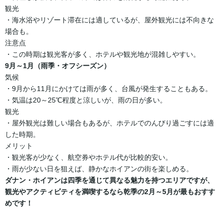
観光
・海水浴やリゾート滞在には適しているが、屋外観光には不向きな
場合も。
注意点
・この時期は観光客が多く、ホテルや観光地が混雑しやすい。
9月～1月（雨季・オフシーズン）
気候
・9月から11月にかけては雨が多く、台風が発生することもある。
・気温は20～25℃程度と涼しいが、雨の日が多い。
観光
・屋外観光は難しい場合もあるが、ホテルでのんびり過ごすには適
した時期。
メリット
・観光客が少なく、航空券やホテル代が比較的安い。
・雨が少ない日を狙えば、静かなホイアンの街を楽しめる。
ダナン・ホイアンは四季を通じて異なる魅力を持つエリアですが、
観光やアクティビティを満喫するなら乾季の2月～5月が最もおすす
めです！