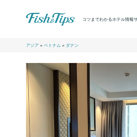
コツまでわかるホテル情報
Fish & Tips
アジア
»
ベトナム
»
ダナン