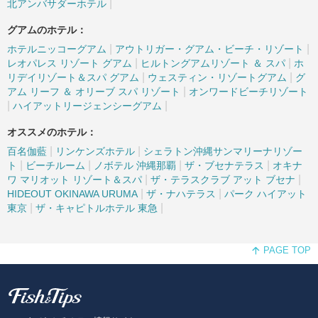
|
北アンバサダーホテル
グアムのホテル：
|
|
ホテルニッコーグアム
アウトリガー・グアム・ビーチ・リゾート
|
|
レオパレス リゾート グアム
ヒルトングアムリゾート ＆ スパ
ホ
|
|
リデイリゾート＆スパ グアム
ウェスティン・リゾートグアム
グ
|
アム リーフ ＆ オリーブ スパ リゾート
オンワードビーチリゾート
|
|
ハイアットリージェンシーグアム
オススメのホテル：
|
|
百名伽藍
リンケンズホテル
シェラトン沖縄サンマリーナリゾー
|
|
|
|
ト
ビーチルーム
ノボテル 沖縄那覇
ザ・ブセナテラス
オキナ
|
|
ワ マリオット リゾート＆スパ
ザ・テラスクラブ アット ブセナ
|
|
HIDEOUT OKINAWA URUMA
ザ・ナハテラス
パーク ハイアット
|
|
東京
ザ・キャピトルホテル 東急
PAGE TOP
Fish and Tips