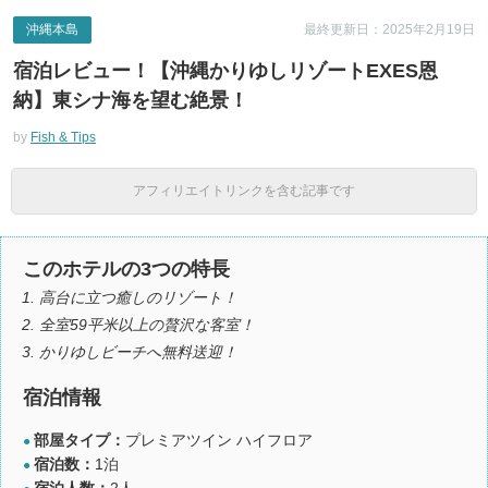
沖縄本島
最終更新日：2025年2月19日
宿泊レビュー！【沖縄かりゆしリゾートEXES恩
納】東シナ海を望む絶景！
by
Fish & Tips
アフィリエイトリンクを含む記事です
このホテルの3つの特長
高台に立つ癒しのリゾート！
全室59平米以上の贅沢な客室！
かりゆしビーチへ無料送迎！
宿泊情報
部屋タイプ：
プレミアツイン ハイフロア
●
宿泊数：
1泊
●
宿泊人数：
2人