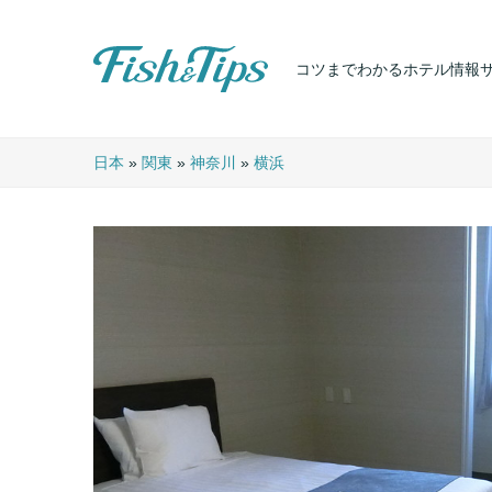
コツまでわかるホテル情報
Fish & Tips
日本
»
関東
»
神奈川
»
横浜