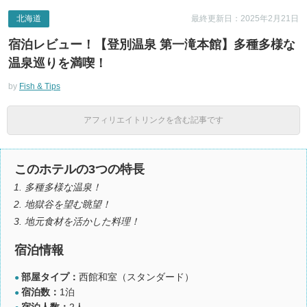
北海道
最終更新日：2025年2月21日
宿泊レビュー！【登別温泉 第一滝本館】多種多様な
温泉巡りを満喫！
by
Fish & Tips
アフィリエイトリンクを含む記事です
このホテルの3つの特長
多種多様な温泉！
地獄谷を望む眺望！
地元食材を活かした料理！
宿泊情報
部屋タイプ：
西館和室（スタンダード）
●
宿泊数：
1泊
●
宿泊人数：
2人