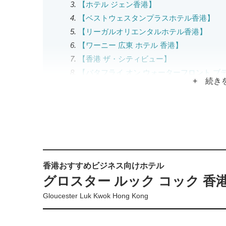
【ホテル ジェン香港】
【ベストウェスタンプラスホテル香港】
【リーガルオリエンタルホテル香港】
【ワーニー 広東 ホテル 香港】
【香港 ザ・シティビュー】
【バタフライ オン ウォーターフロント ブ
+ 続き
【BP インターナショナル】
【シーホテル】
【ザ ソールズベリー YMCA オブ 香港】
【ドーセット モンコック 香港】
【ハーバープラザノースポイント 香港】
【メトロパーク ホテル コーズウェイ ベイ
香港おすすめビジネス向けホテル
【カムラックス ホテル】
グロスター ルック コック 香
【ノボテル センチュリー 香港】
【TUVE ホテル 香港】
Gloucester Luk Kwok Hong Kong