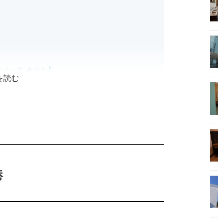
ティック ホテル】
を読む
】
港